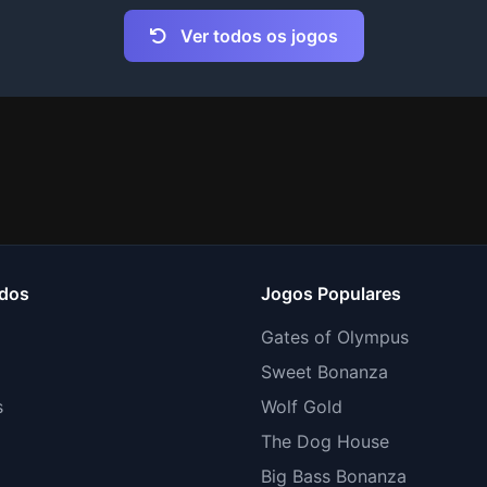
Ver todos os jogos
idos
Jogos Populares
Gates of Olympus
Sweet Bonanza
s
Wolf Gold
The Dog House
Big Bass Bonanza