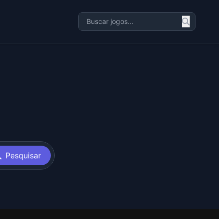
Pesquisar