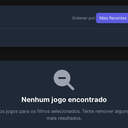
Ordenar por:
Mais Recentes
Nenhum jogo encontrado
 jogos para os filtros selecionados. Tente remover alguns 
mais resultados.