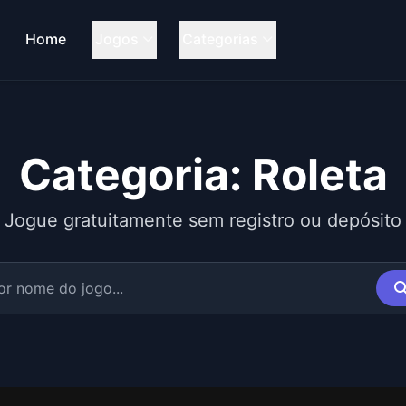
Home
Jogos
Categorias
Categoria: Roleta
Jogue gratuitamente sem registro ou depósito