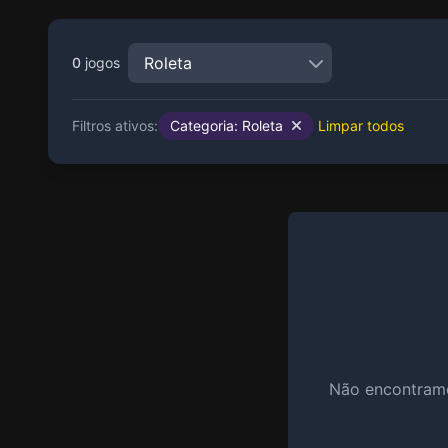
0
jogos
Filtros ativos:
Categoria: Roleta
Limpar todos
Não encontramos