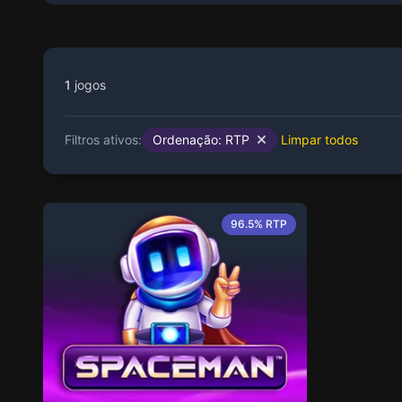
1
jogos
Filtros ativos:
Ordenação: RTP
Limpar todos
96.5% RTP